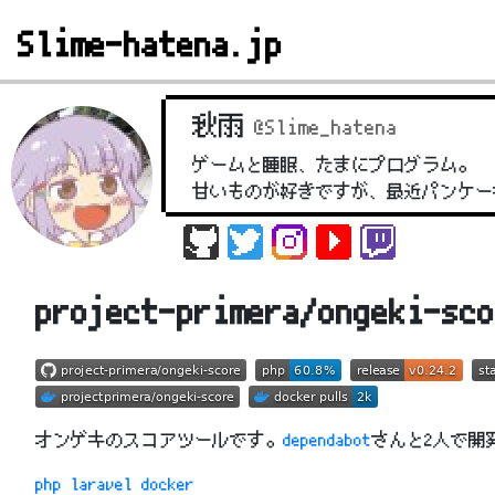
Slime-hatena.jp
秋雨
@Slime_hatena
ゲームと睡眠、たまにプログラム。
甘いものが好きですが、最近パンケー
project-primera/ongeki-sco
オンゲキのスコアツールです。
dependabot
さんと2人で開
php
laravel
docker